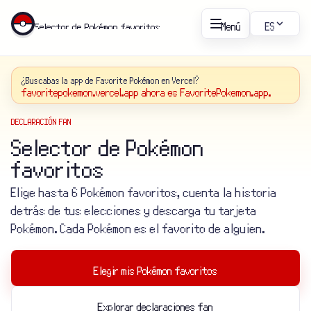
Menú
Selector de Pokémon favoritos
ES
¿Buscabas la app de Favorite Pokémon en Vercel?
favoritepokemon.vercel.app ahora es FavoritePokemon.app.
DECLARACIÓN FAN
Selector de Pokémon
favoritos
Elige hasta 6 Pokémon favoritos, cuenta la historia
detrás de tus elecciones y descarga tu tarjeta
Pokémon. Cada Pokémon es el favorito de alguien.
Elegir mis Pokémon favoritos
Explorar declaraciones fan