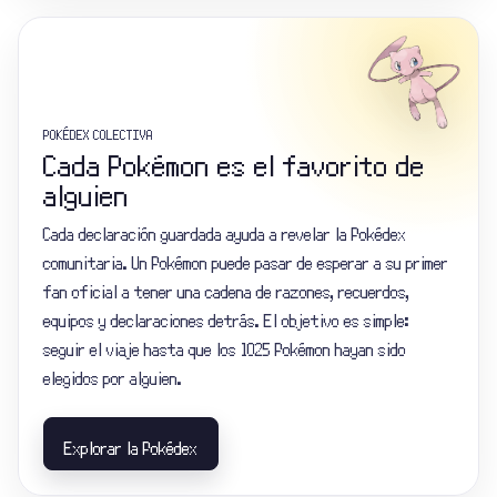
POKÉDEX COLECTIVA
Cada Pokémon es el favorito de
alguien
Cada declaración guardada ayuda a revelar la Pokédex
comunitaria. Un Pokémon puede pasar de esperar a su primer
fan oficial a tener una cadena de razones, recuerdos,
equipos y declaraciones detrás. El objetivo es simple:
seguir el viaje hasta que los 1025 Pokémon hayan sido
elegidos por alguien.
Explorar la Pokédex