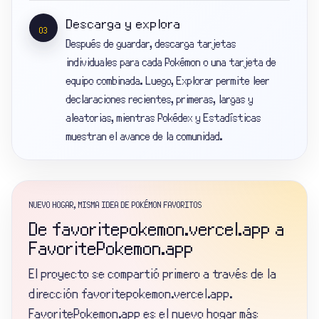
Descarga y explora
03
Después de guardar, descarga tarjetas
individuales para cada Pokémon o una tarjeta de
equipo combinada. Luego, Explorar permite leer
declaraciones recientes, primeras, largas y
aleatorias, mientras Pokédex y Estadísticas
muestran el avance de la comunidad.
NUEVO HOGAR, MISMA IDEA DE POKÉMON FAVORITOS
De favoritepokemon.vercel.app a
FavoritePokemon.app
El proyecto se compartió primero a través de la
dirección favoritepokemon.vercel.app.
FavoritePokemon.app es el nuevo hogar más