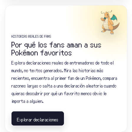
HISTORIAS REALES DE FANS
Por qué los fans aman a sus
Pokémon favoritos
Explora declaraciones reales de entrenadores de todo el
mundo, no textos generados. Mira las historias más
recientes, encuentra al primer fan de un Pokémon, compara
razones largas o salta a una declaración aleatoria cuando
quieras descubrir por qué un favorito menos obvio le
importa a alguien.
Explorar declaraciones