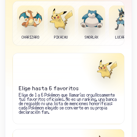
CHARIZARD
PIKACHU
SNORLAX
LUCARIO
Elige hasta 6 favoritos
Elige de 1 a 6 Pokémon que llamarías orgullosamente
tus favoritos oficiales. No es un ranking, una banca
de respaldo ni una lista de menciones honoríficas:
cada Pokémon elegido se convierte en su propia
declaración fan.