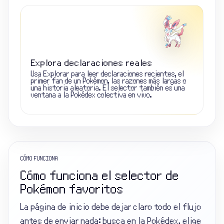
Explora declaraciones reales
Usa Explorar para leer declaraciones recientes, el
primer fan de un Pokémon, las razones más largas o
una historia aleatoria. El selector también es una
ventana a la Pokédex colectiva en vivo.
CÓMO FUNCIONA
Cómo funciona el selector de
Pokémon favoritos
La página de inicio debe dejar claro todo el flujo
antes de enviar nada: busca en la Pokédex, elige